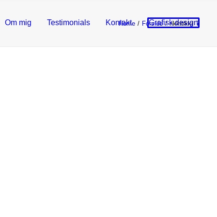
Om mig
Testimonials
Kontakt
Grafisk design
Home
Forside
rikkitikki_7