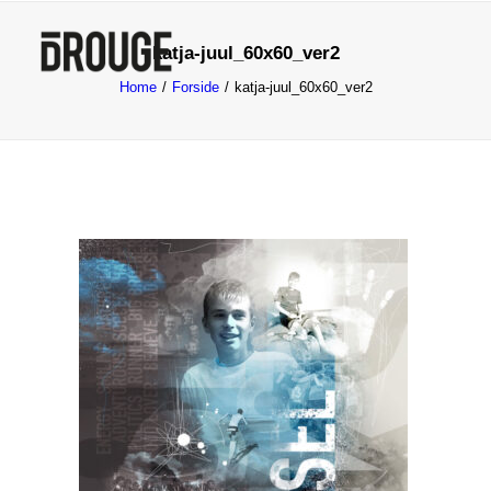
katja-juul_60x60_ver2
Home
Forside
katja-juul_60x60_ver2
Forside
Om mig
Testimonials
Kontakt
Grafisk design