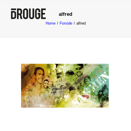
alfred
Home
Forside
alfred
Forside
Om mig
Testimonials
Kontakt
Grafisk design